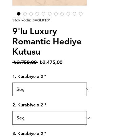
Stok kodu: SVGLKT01
9'lu Luxury
Romantic Hediye
Kutusu
Normal
İndirimli
 ₺2.750,00 
₺2.475,00
Fiyat
Fiyat
1. Kurabiye x 2
*
2. Kurabiye x 2
*
3. Kurabiye x 2
*