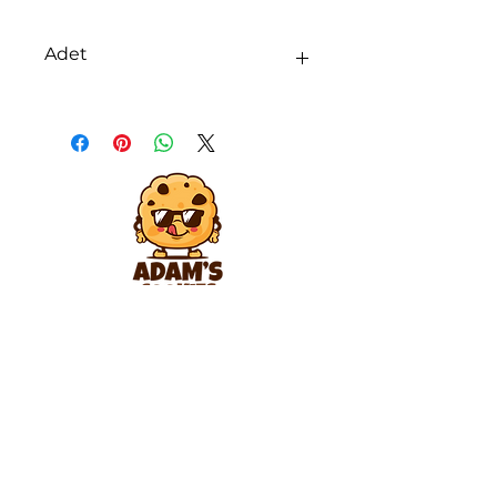
Adet
9'lu Karton Kutu ürünümüzde
kurabiyelerinizi 2'şer adet olarak
seçebilmektesiniz.
Adam's Cookies; lezzeti, kalitesi ve kolaylığı ile
Türkiye'nin kurabiye markasıdır.
ALIŞVERİŞ
Mağaza Bul
Kuponlar
Online Alışveriş
Hediye Kartları
TAVSİYELER
Sağlıklı Beslenme